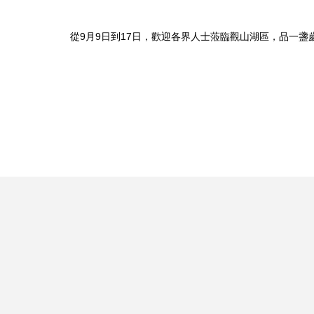
從9月9日到17日，歡迎各界人士蒞臨觀山湖區，品一