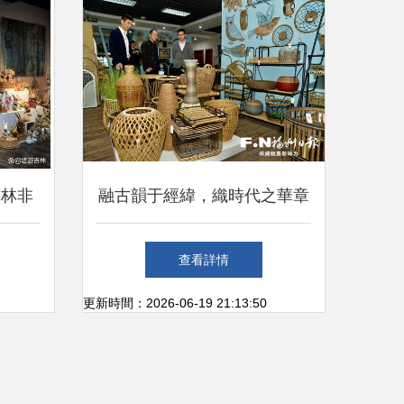
吉林非
融古韻于經緯，織時代之華章
的文化
閩興編織31載深耕，30萬種工
查看詳情
藝品里的閩都文化密碼
更新時間：2026-06-19 21:13:50