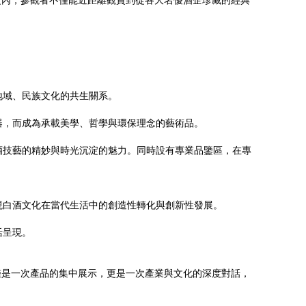
之內，參觀者不僅能近距離觀賞到從各大名優酒企珍藏的經典
地域、民族文化的共生關系。
器，而成為承載美學、哲學與環保理念的藝術品。
酒技藝的精妙與時光沉淀的魅力。同時設有專業品鑒區，在專
現白酒文化在當代生活中的創造性轉化與創新性發展。
活呈現。
僅是一次產品的集中展示，更是一次產業與文化的深度對話，