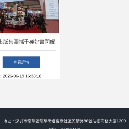
出版集團攜千種好書閃耀
圖書訂貨會，共繪文化藝
查看詳情
術新篇章
26-06-19 16:38:18
地址：深圳市龍華區龍華街道富康社區民清路88號油松商務大廈1209