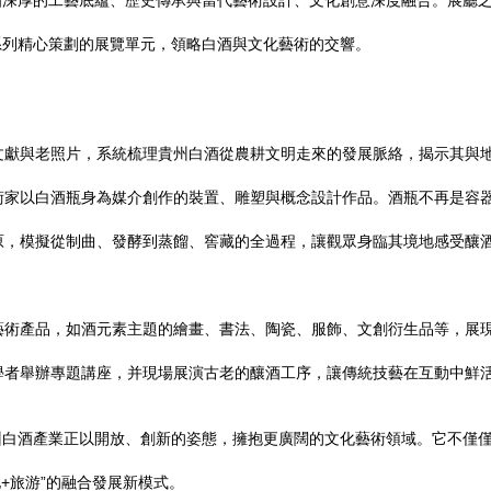
酒深厚的工藝底蘊、歷史傳承與當代藝術設計、文化創意深度融合。展廳
系列精心策劃的展覽單元，領略白酒與文化藝術的交響。
文獻與老照片，系統梳理貴州白酒從農耕文明走來的發展脈絡，揭示其與
術家以白酒瓶身為媒介創作的裝置、雕塑與概念設計作品。酒瓶不再是容
原，模擬從制曲、發酵到蒸餾、窖藏的全過程，讓觀眾身臨其境地感受釀
藝術產品，如酒元素主題的繪畫、書法、陶瓷、服飾、文創衍生品等，展
學者舉辦專題講座，并現場展演古老的釀酒工序，讓傳統技藝在互動中鮮
州白酒產業正以開放、創新的姿態，擁抱更廣闊的文化藝術領域。它不僅
+旅游”的融合發展新模式。