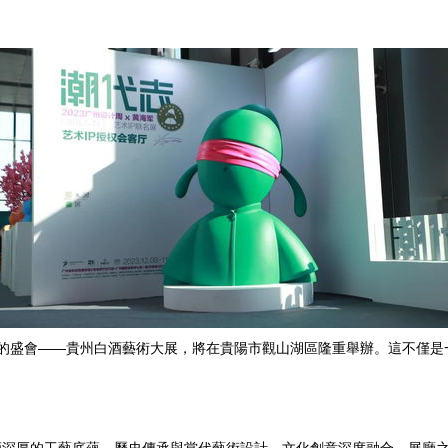
術靈感的盛會——貴州白酒藝術大展，將在貴陽市觀山湖區隆重舉辦。這不僅