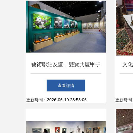
藝術聯結友誼，雙寶共慶甲子
文化
——慶祝中法建交60周年大熊
華使
查看詳情
貓金絲猴雙寶文化藝術展在京
更新時間：2026-06-19 23:58:06
更新時間：20
啟幕