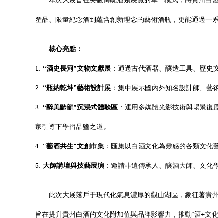
本次大展旨在突破傳統酒類展覽的單一模式，將貴州白
產品、限量紀念酒到蘊含創新理念的藝術酒瓶，更能通過一
核心亮點：
1.
“酒史長河”文物文獻展
：通過古代酒器、釀造工具、歷史
2.
“瓶納乾坤”藝術設計展
：集中展示國內外知名設計師、藝
3.
“醉美黔韻”沉浸式體驗區
：運用多媒體光影技術與場景復
家引導下學習品鑒之道。
4.
“藝酒共生”文創市集
：匯集以白酒文化為靈感的各類文化
5.
大師講壇與技藝展演
：邀請非遺傳承人、釀酒大師、文化
此次大展落戶于現代化氣息濃厚的觀山湖區，象征著貴
旨在提升貴州白酒的文化附加值與品牌影響力，推動“酒+文化