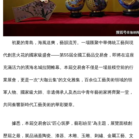
初夏的青島，海風送爽，藝韻流芳。一場匯聚中華傳統工藝與現
代創意火花的國家級盛會——第55屆全國工藝品交易會，即將在這座
充滿活力的濱海名城拉開帷幕。本屆交易會不僅是一場規模空前的行
業展會，更是一次“大咖云集”的文化雅集，百余位工藝美術領域的領
軍人物、國家級大師、非遺傳承人及杰出中青年藝術家將齊聚一堂，
共同奏響新時代工藝美術的華彩樂章。
據悉，本屆交易會以“匠心筑夢，藝彩紛呈”為主題，展覽面積創
歷屆之最，展品涵蓋陶瓷、漆器、木雕、玉雕、刺繡、金屬工藝、文