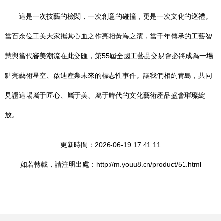
這是一次技藝的檢閱，一次創意的碰撞，更是一次文化的巡禮。
當百余位工美大家攜其心血之作亮相黃海之濱，當千年傳承的工藝智
慧與當代審美潮流在此交匯，第55屆全國工藝品交易會必將成為一場
點亮藝術星空、啟迪產業未來的標志性事件。讓我們相約青島，共同
見證這場屬于匠心、屬于美、屬于時代的文化藝術產品盛會璀璨綻
放。
更新時間：2026-06-19 17:41:11
如若轉載，請注明出處：http://m.youu8.cn/product/51.html