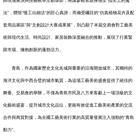
師現場展演與技藝教學互動環節，將讓參觀者親身感受“指尖上的魔
法”，體悟“慢工出細活”的匠心真諦；而備受矚目的“仿真植物花卉及配
套用品展區”與“文創設計大賽成果展”，則凸顯了本屆交易會對工藝美
術與現代生活、時尚設計、家居裝飾深度融合的推動，展現了行業緊
跟市場、擁抱創新的蓬勃活力。
青島，作為國家歷史文化名城與重要的沿海開放城市，其獨特的
海洋文化與中西合璧的城市氣質，為這場工藝美術盛會提供了絕佳的
舞臺。交易會的舉辦，不僅為青島市民及八方來客獻上一場頂級的文
化藝術盛宴，提升城市文化品位，更能有效促進工藝美術產業的交流
合作與商貿對接，為全國工藝美術行業的高質量發展注入強勁的“青島
動力”。