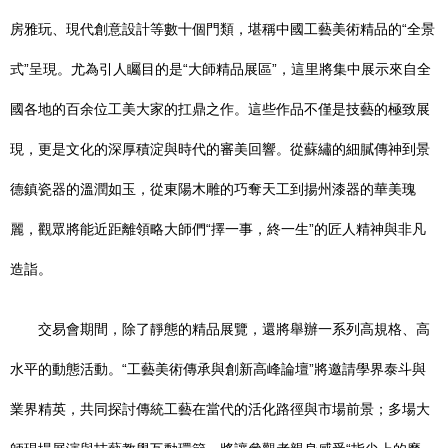
房雅玩、現代創意設計等數十個門類，堪稱中國工藝美術精品的“全景
式”呈現。尤為引人矚目的是“大師精品展區”，這里將集中展示來自全
國各地的百余位工美大家的扛鼎之作。這些作品不僅是技藝的極致展
現，更是文化的深厚積淀與時代的審美回響。從蘇繡的細膩傳神到景
德鎮瓷器的溫潤如玉，從東陽木雕的巧奪天工到揚州漆器的華美瑰
麗，觀眾將能近距離領略大師們“擇一事，終一生”的匠人精神與非凡
造詣。
交易會期間，除了靜態的精品展覽，還將舉辦一系列高規格、高
水平的動態活動。“工藝美術傳承與創新高峰論壇”將邀請學界泰斗與
業界精英，共同探討傳統工藝在當代的活化路徑與市場前景；多場大