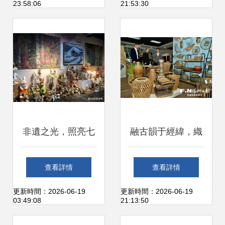
23:58:06
21:53:30
大熊貓金絲猴雙寶
紛呈
文化藝術展在京啟
幕
非遺之光，照亮七
融古韻于經緯，織
夕 吉林非遺市集，
時代之華章 閩興編
查看詳情
查看詳情
一場不容錯過的文
織31載深耕，30萬
更新時間：2026-06-19
更新時間：2026-06-19
03:49:08
21:13:50
化盛宴
種工藝品里的閩都